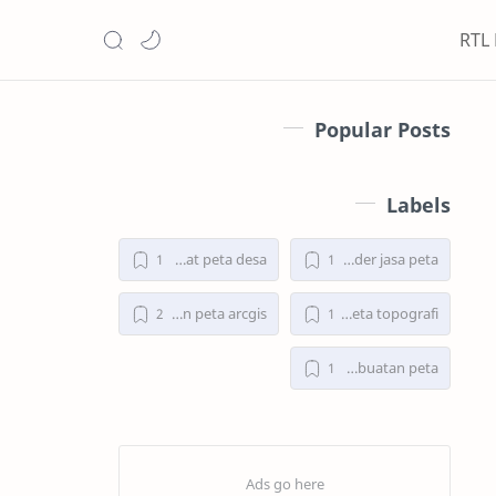
RTL
Popular Posts
Labels
jasa buat peta desa
cara order jasa peta
jasa pembuatan peta arcgis
jasa buat peta topografi
layanan pembuatan peta